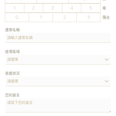
1
2
3
4
5
衛
0
1
2
3
陽台
建案名稱
座落區域
房屋狀況
您的留言