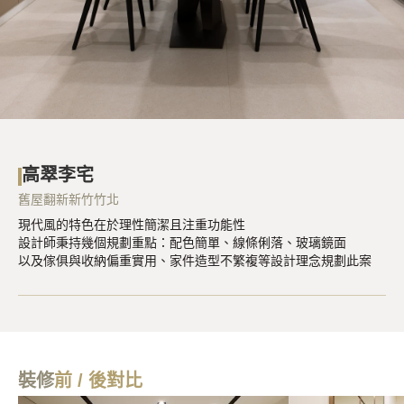
高翠李宅
舊屋翻新
新竹竹北
現代風的特色在於理性簡潔且注重功能性
設計師秉持幾個規劃重點：配色簡單、線條俐落、玻璃鏡面
以及傢俱與收納偏重實用、家件造型不繁複等設計理念規劃此案
裝修
前 / 後對比