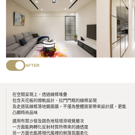
AFTER
在空間呈現上，透過線條堆疊
包含天花板的燈軌設計、拉門門框的線條呈現
及走道區線框落地鏡面牆，不僅為整體居家帶來設計感，更能
凸顯時尚品味
選用布質沙發及跳色地毯增添視覺層次
一方面能夠轉化反射材質所帶來的通透度
另一方面也能將現代風裡的俐落氛圍柔化